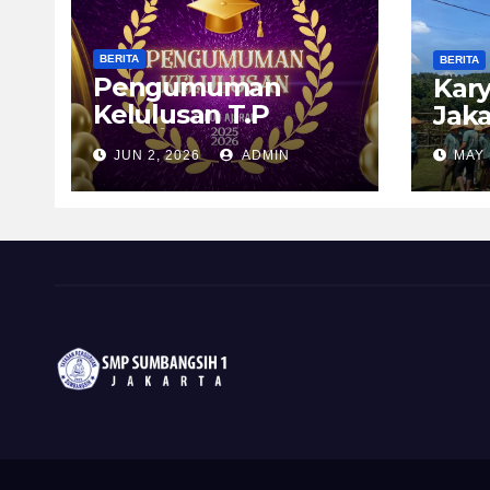
BERITA
BERITA
Pengumuman
Kary
Kelulusan T.P
Jaka
2025/2026
JUN 2, 2026
ADMIN
MAY 