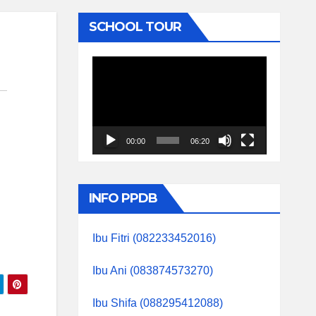
SCHOOL TOUR
Video
Player
00:00
06:20
INFO PPDB
Ibu Fitri (082233452016)
Ibu Ani (083874573270)
Ibu Shifa (088295412088)