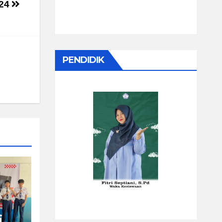
024
PENDIDIK
i