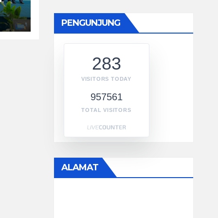
PENGUNJUNG
283
VISITORS TODAY
957561
TOTAL VISITORS
ALAMAT