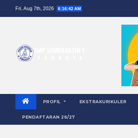
Skip
Fri. Aug 7th, 2026
6:16:42 AM
to
content
PROFIL
EKSTRAKURIKULER
PENDAFTARAN 26/27