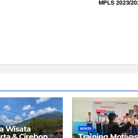
MPLS 2023/2
a Wisata
BERITA
rta & Cirebon
Training Motivas