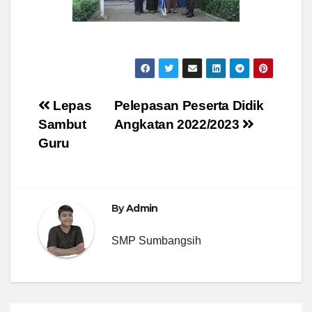
Post
Lepas
Pelepasan Peserta Didik
Sambut
Angkatan 2022/2023
navigation
Guru
By
Admin
SMP Sumbangsih