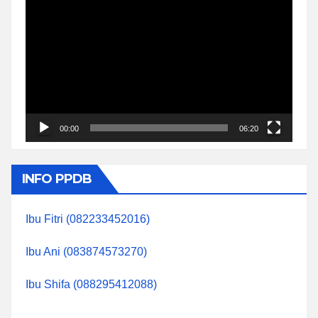
Video
Player
00:00
06:20
INFO PPDB
Ibu Fitri (082233452016)
Ibu Ani (083874573270)
Ibu Shifa (088295412088)