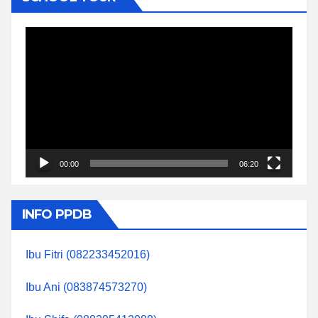
Video
Player
00:00
06:20
INFO PPDB
Ibu Fitri (082233452016)
Ibu Ani (083874573270)