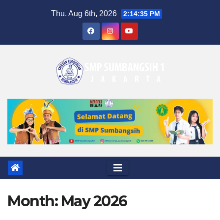
Skip
Thu. Aug 6th, 2026
2:14:35 PM
to
content
Month:
May 2026