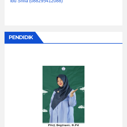
Ibu Shifa (088295412088)
PENDIDIK