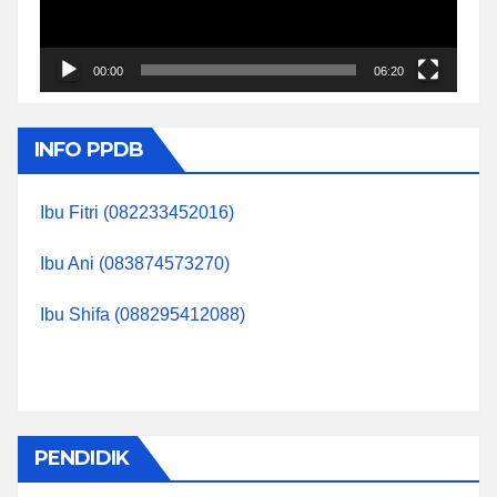
00:00
06:20
INFO PPDB
Ibu Fitri (082233452016)
Ibu Ani (083874573270)
Ibu Shifa (088295412088)
PENDIDIK