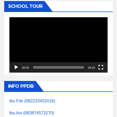
SCHOOL TOUR
Video
Player
00:00
06:20
INFO PPDB
Ibu Fitri (082233452016)
Ibu Ani (083874573270)