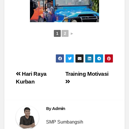
1
2
►
Post
Hari Raya
Training Motivasi
Kurban
navigation
By
Admin
SMP Sumbangsih