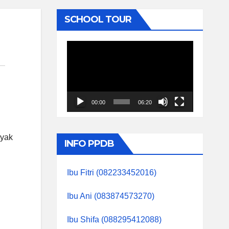
SCHOOL TOUR
Video
Player
00:00
06:20
nyak
INFO PPDB
Ibu Fitri (082233452016)
Ibu Ani (083874573270)
Ibu Shifa (088295412088)