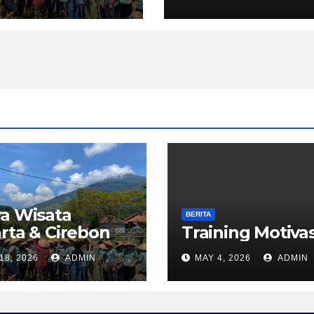
a Wisata
BERITA
rta & Cirebon
Training Motivas
18, 2026
ADMIN
MAY 4, 2026
ADMIN