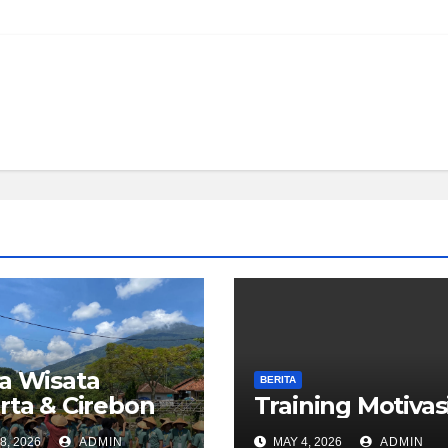
a Wisata
BERITA
rta & Cirebon
Training Motivas
8, 2026
ADMIN
MAY 4, 2026
ADMIN