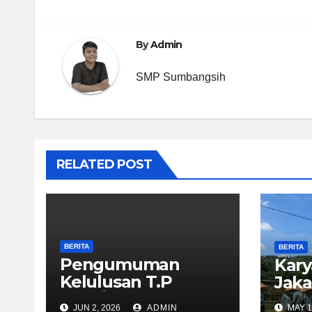
navigation
By
Admin
SMP Sumbangsih
RELATED POST
BERITA
BERITA
Pengumuman
Kary
Kelulusan T.P
Jaka
2025/2026
JUN 2, 2026
ADMIN
MAY 1