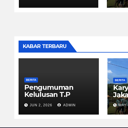
KABAR TERBARU
BERITA
BERITA
Pengumuman
Kary
Kelulusan T.P
Jaka
2025/2026
JUN 2, 2026
ADMIN
MAY 