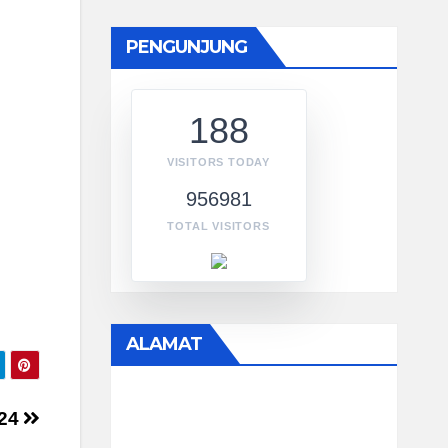
PENGUNJUNG
188
VISITORS TODAY
956981
TOTAL VISITORS
ALAMAT
024