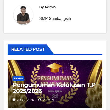
By
Admin
SMP Sumbangsih
RELATED POST
BERITA
Pengumuman Kelulusan T.P
2025/2026
JUN 2, 2026
ADMIN