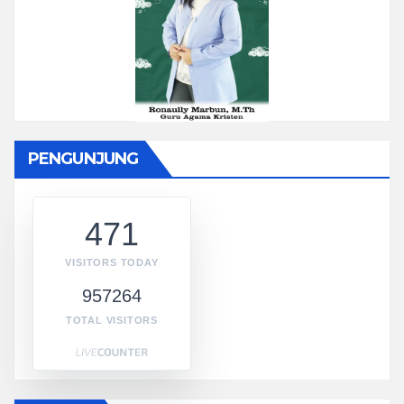
PENGUNJUNG
471
VISITORS TODAY
957264
TOTAL VISITORS