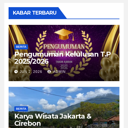
KABAR TERBARU
BERITA
Pengumuman Kelulusan T.P
2025/2026
JUN 2, 2026
ADMIN
BERITA
Karya Wisata Jakarta &
Cirebon