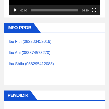
00:00
06:20
INFO PPDB
Ibu Fitri (082233452016)
Ibu Ani (083874573270)
Ibu Shifa (088295412088)
PENDIDIK