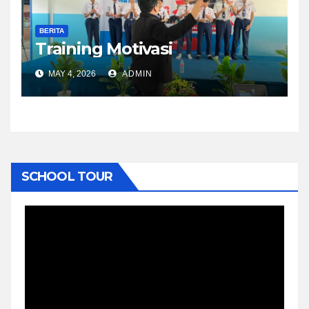
BERITA
Training Motivasi
MAY 4, 2026
ADMIN
SCHOOL TOUR
Video
Player