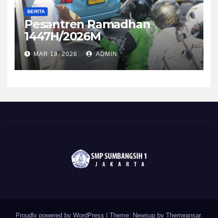
BERITA
Pesantren Ramadhan
1447H/2026M
MAR 19, 2026
ADMIN
Proudly powered by WordPress
|
Theme: Newsup by
Themeansar
.