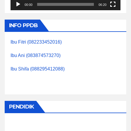
00:00
06:20
INFO PPDB
Ibu Fitri (082233452016)
Ibu Ani (083874573270)
Ibu Shifa (088295412088)
PENDIDIK