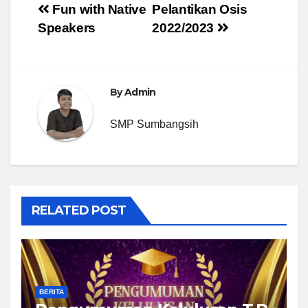
Post
Fun with Native
Pelantikan Osis
Speakers
2022/2023
navigation
By
Admin
SMP Sumbangsih
RELATED POST
BERITA