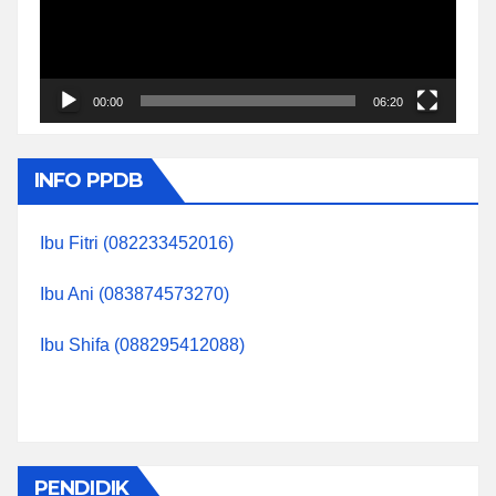
00:00
06:20
INFO PPDB
Ibu Fitri (082233452016)
Ibu Ani (083874573270)
Ibu Shifa (088295412088)
PENDIDIK