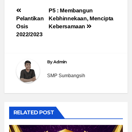
Post
P5 : Membangun
Pelantikan
Kebhinnekaan, Mencipta
navigation
Osis
Kebersamaan
2022/2023
By
Admin
SMP Sumbangsih
RELATED POST