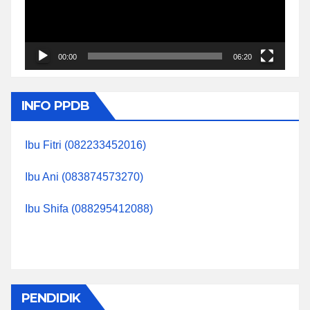
00:00
06:20
INFO PPDB
Ibu Fitri (082233452016)
Ibu Ani (083874573270)
Ibu Shifa (088295412088)
PENDIDIK