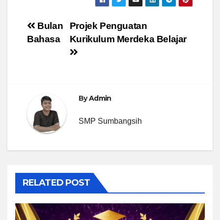
Post
Bulan
Projek Penguatan
Bahasa
Kurikulum Merdeka Belajar
navigation
By
Admin
SMP Sumbangsih
RELATED POST