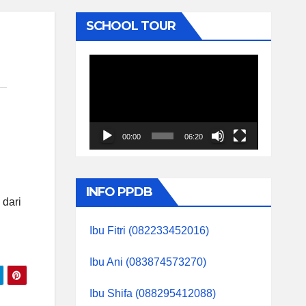
SCHOOL TOUR
Video
Player
00:00
06:20
INFO PPDB
 dari
Ibu Fitri (082233452016)
Ibu Ani (083874573270)
Ibu Shifa (088295412088)