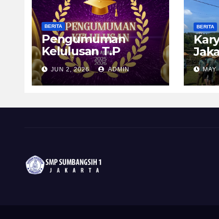
BERITA
BERITA
Pengumuman
Kary
Kelulusan T.P
Jaka
2025/2026
JUN 2, 2026
ADMIN
MAY 