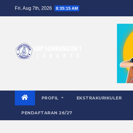
Skip
Fri. Aug 7th, 2026
8:35:15 AM
to
content
PROFIL
EKSTRAKURIKULER
PENDAFTARAN 26/27