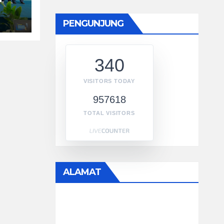
PENGUNJUNG
340
VISITORS TODAY
957618
TOTAL VISITORS
ALAMAT