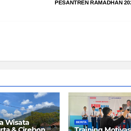
PESANTREN RAMADHAN 20
a Wisata
BERITA
rta & Cirebon
Training Motivas