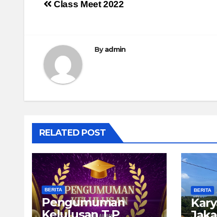
Post
Class Meet 2022
navigation
By
admin
RELATED POST
BERITA
BERITA
Pengumuman
Kary
Kelulusan T.P
Jaka