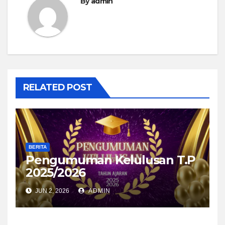
By
admin
RELATED POST
BERITA
Pengumuman Kelulusan T.P
2025/2026
JUN 2, 2026
ADMIN