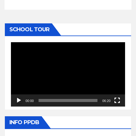
SCHOOL TOUR
Video
Player
00:00
06:20
INFO PPDB