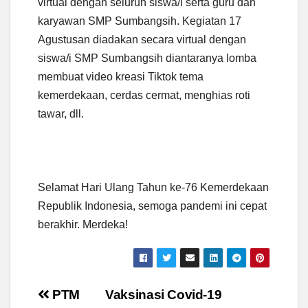
virtual dengan seluruh siswa/i serta guru dan
karyawan SMP Sumbangsih. Kegiatan 17
Agustusan diadakan secara virtual dengan
siswa/i SMP Sumbangsih diantaranya lomba
membuat video kreasi Tiktok tema
kemerdekaan, cerdas cermat, menghias roti
tawar, dll.
Selamat Hari Ulang Tahun ke-76 Kemerdekaan
Republik Indonesia, semoga pandemi ini cepat
berakhir. Merdeka!
Post
PTM
Vaksinasi Covid-19