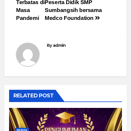
Terbatas di
Peserta Didik SMP
navigation
Masa
Sumbangsih bersama
Pandemi
Medco Foundation
By
admin
RELATED POST
BERITA