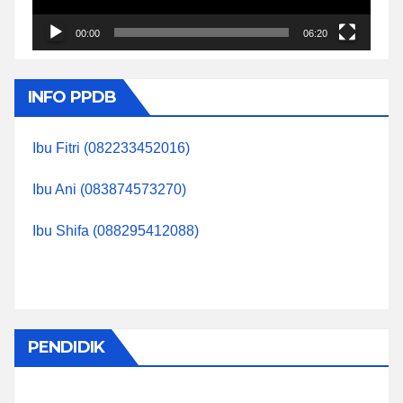
00:00
06:20
INFO PPDB
Ibu Fitri (082233452016)
Ibu Ani (083874573270)
Ibu Shifa (088295412088)
PENDIDIK