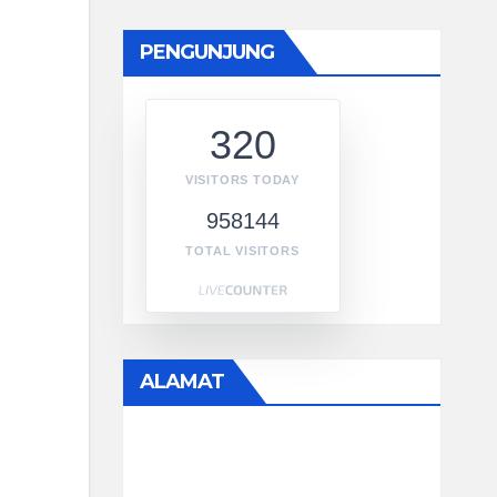
PENGUNJUNG
320
VISITORS TODAY
958144
TOTAL VISITORS
ALAMAT