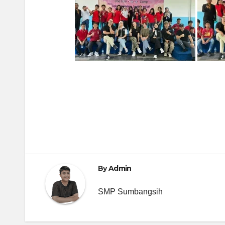
Post
navigation
By
Admin
SMP Sumbangsih